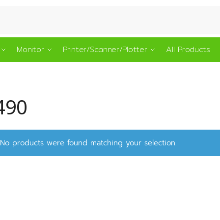
Monitor
Printer/Scanner/Plotter
All Products
490
No products were found matching your selection.