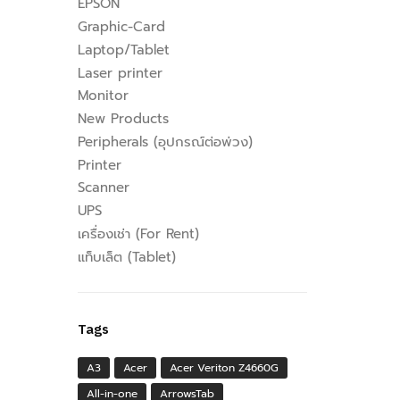
EPSON
Graphic-Card
Laptop/Tablet
Laser printer
Monitor
New Products
Peripherals (อุปกรณ์ต่อพ่วง)
Printer
Scanner
UPS
เครื่องเช่า (For Rent)
แท็บเล็ต (Tablet)
Tags
A3
Acer
Acer Veriton Z4660G
All-in-one
ArrowsTab