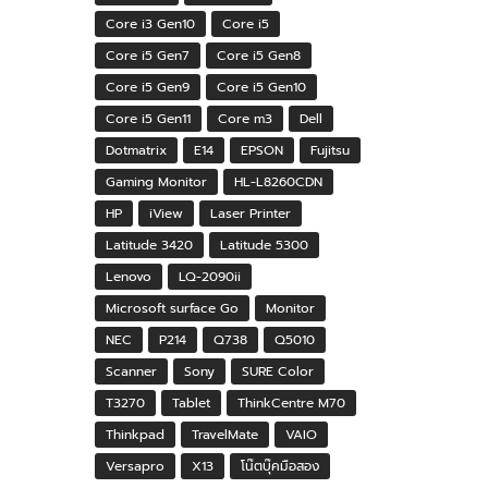
Core i3 Gen10
Core i5
Core i5 Gen7
Core i5 Gen8
Core i5 Gen9
Core i5 Gen10
Core i5 Gen11
Core m3
Dell
Dotmatrix
E14
EPSON
Fujitsu
Gaming Monitor
HL-L8260CDN
HP
iView
Laser Printer
Latitude 3420
Latitude 5300
Lenovo
LQ-2090ii
Microsoft surface Go
Monitor
NEC
P214
Q738
Q5010
Scanner
Sony
SURE Color
T3270
Tablet
ThinkCentre M70
Thinkpad
TravelMate
VAIO
Versapro
X13
โน๊ตบุ๊คมือสอง