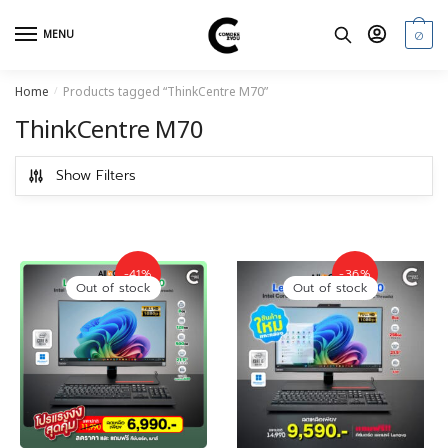
Skip
Skip
to
to
0
MENU
navigation
content
Home
Products tagged “ThinkCentre M70”
/
ThinkCentre M70
Show Filters
-41%
-36%
Out of stock
Out of stock